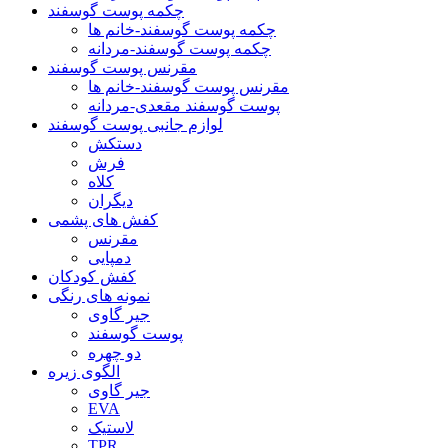
چکمه پوست گوسفند
چکمه پوست گوسفند-خانم ها
چکمه پوست گوسفند-مردانه
مقرنس پوست گوسفند
مقرنس پوست گوسفند-خانم ها
پوست گوسفند مقعدی-مردانه
لوازم جانبی پوست گوسفند
دستکش
فرش
کلاه
دیگران
کفش های پشمی
مقرنس
دمپایی
کفش کودکان
نمونه های رنگی
جیر گاوی
پوست گوسفند
دو چهره
الگوی زیره
جیر گاوی
EVA
لاستیک
TPR