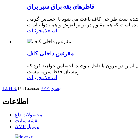
قاطرهای یقه براق سبز براق
 کامل از مواد 100% پوست گوسفند استرالیایی ساخته شده است.طراحی کاف باعث می شود پا احساس گرمی
استعلام
جزئیات
مقرنس داخلی کاف
 آن را در بیرون یا داخل بپوشید، احساس خواهید کرد که
زمستان فقط سرما نیست.
استعلام
جزئیات
بعدی >
>>
صفحه 1/18
6
5
4
3
2
1
اطلاعات
محصولات داغ
نقشه سایت
AMP موبایل