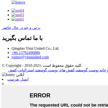
پرس و جو در حال حاضر
با ما تماس بگیرید
Qingdao Yirui United Co., Ltd.
+86-13792496880
romeo@yiruiunited.com
© Copyright - 2010-2021: کلیه حقوق محفوظ است.
,
,
رخانه پوست گوسفند
کفش های پوست گوسفند استرالیایی
کفش
ایمیل بفرست
x