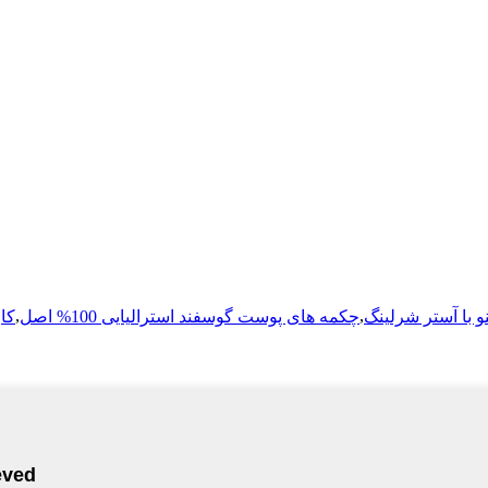
,
,
و با آستر شرلینگ
چکمه های پوست گوسفند استرالیایی 100% اصل
کا