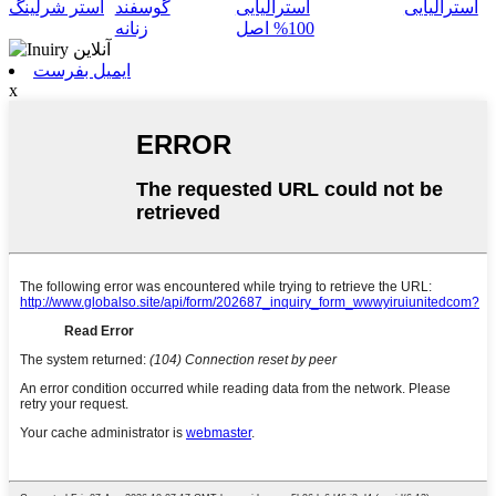
استرالیایی
استرالیایی
گوسفند
آستر شرلینگ
100% اصل
زنانه
ایمیل بفرست
x