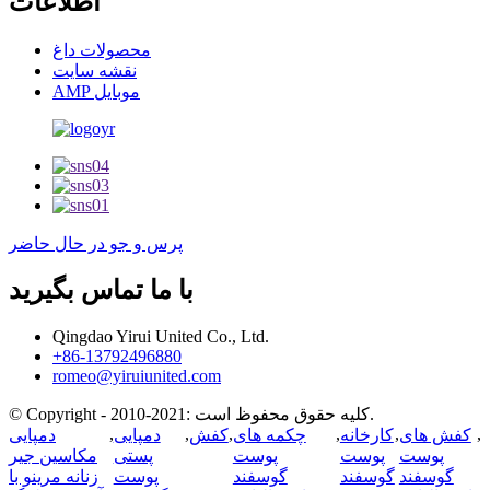
اطلاعات
محصولات داغ
نقشه سایت
AMP موبایل
پرس و جو در حال حاضر
با ما تماس بگیرید
Qingdao Yirui United Co., Ltd.
+86-13792496880
romeo@yiruiunited.com
© Copyright - 2010-2021: کلیه حقوق محفوظ است.
,
,
,
,
,
,
کفش های
کارخانه
چکمه های
کفش
دمپایی
دمپایی
پوست
پوست
پوست
پستی
مکاسین جیر
گوسفند
گوسفند
گوسفند
پوست
زنانه مرینو با